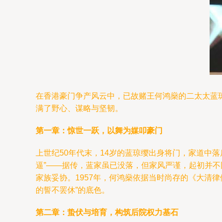
在香港豪门争产风云中，已故赌王何鸿燊的二太太蓝
满了野心、谋略与坚韧。
第一章：惊世一跃，以舞为媒叩豪门
上世纪50年代末，14岁的蓝琼缨出身将门，家道中落
逼”——据传，蓝家虽已没落，但家风严谨，起初并
家族妥协。1957年，何鸿燊依据当时尚存的《大清
的誓不罢休”的底色。
第二章：蛰伏与培育，构筑后院权力基石