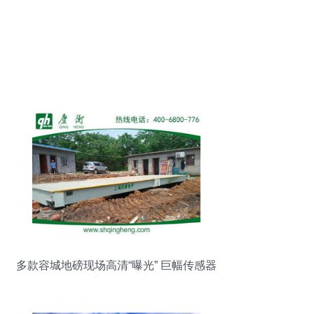
多款容城地磅现场高清“曝光” 巨幅传感器
与桥梁的硬核本色