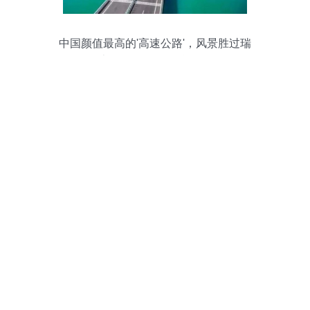
中国颜值最高的'高速公路'，风景胜过瑞
士，网友 自驾嗨翻天！