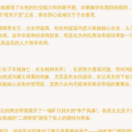
，她展现了出色的社交能力和持家手腕。在黎婉华长期卧病期间，
“母凭子贵”之道，将全部心血倾注于子女教育。
成商界女王，次女何超凤、幼女何超蕸均进入家族核心企业，儿
誉感。这并非简单的亲情投资，而是在为何氏商业帝国培养新一
极具远见的人力资本布局。
（长子车祸身亡，长女精神失常），长房势力逐渐式微。而何鸿
自然成为赌王倚重的对象。尤其是长女何超琼，在父亲支持下创
家族核心业务的管理权，其势力从内宅延伸至商业帝国的董事会
亿港元的商业帝国展开了一场旷日持久的“争产风暴”。各房太太
组成的“二房阵营”展现了惊人的团结与筹备。
何超琼、何超凤共同掌控了赌王最重要的资产——持有澳门博彩