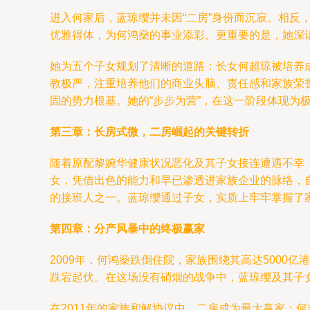
进入何家后，蓝琼缨并未因“二房”身份而沉寂。相反
优雅得体，为何鸿燊的事业添彩。更重要的是，她深谙
她为五个子女规划了清晰的道路：长女何超琼被培养
教极严，注重培养他们的商业头脑、责任感和家族荣
固的势力根基。她的“步步为营”，在这一阶段体现为
第三章：长房式微，二房崛起的关键转折
随着原配黎婉华健康状况恶化及其子女接连遭遇不幸
女，凭借出色的能力和早已渗透进家族企业的脉络，
的接班人之一。蓝琼缨通过子女，实质上牢牢掌握了
第四章：分产风暴中的终极赢家
2009年，何鸿燊跌倒住院，家族围绕其高达5000
跌宕起伏。在这场没有硝烟的战争中，蓝琼缨及其子女
在2011年的家族和解协议中，二房成为最大赢家：