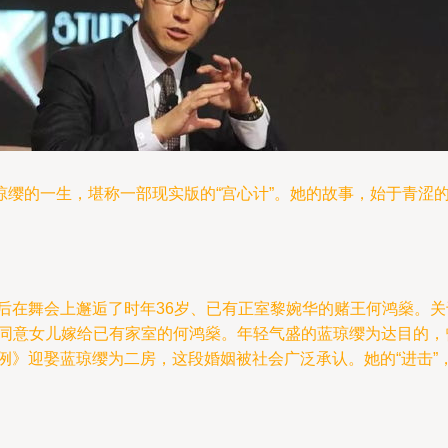
琼缨的一生，堪称一部现实版的“宫心计”。她的故事，始于青涩
后在舞会上邂逅了时年36岁、已有正室黎婉华的赌王何鸿燊。关
不同意女儿嫁给已有家室的何鸿燊。年轻气盛的蓝琼缨为达目的
律例》迎娶蓝琼缨为二房，这段婚姻被社会广泛承认。她的“进击”