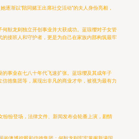
她逐渐以“陪同赌王出席社交活动”的夫人身份亮相，
子何猷龙则独立开创事业并大获成功。蓝琼缨对子女管
代的接班人和守护者，更是为自己在家族内部构筑最牢
燊的事业在七八十年代飞速扩张。蓝琼缨及其成年子
立信德集团等，展现出非凡的商业才华，被视为最有力
。
及子女纷纷登场，法律文件、新闻发布会轮番上演，剧情
牌照的澳博控股和信德集团；何猷龙则牢牢掌握新濠国